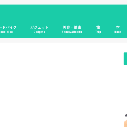
ードバイク
ガジェット
美容・健康
旅
本
Road bike
Gadgets
Beauty&Health
Trip
Book