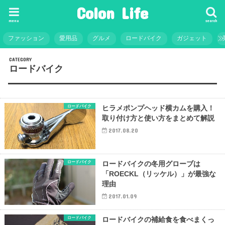
Colon Life
menu
search
ファッション
愛用品
グルメ
ロードバイク
ガジェット
CATEGORY
ロードバイク
ロードバイク
ヒラメポンプヘッド横カムを購入！
取り付け方と使い方をまとめて解説
2017.08.20
ロードバイク
ロードバイクの冬用グローブは
「ROECKL（リッケル）」が最強な
理由
2017.01.09
ロードバイク
ロードバイクの補給食を食べまくっ