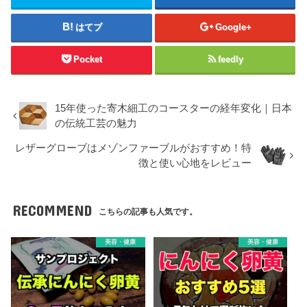
はてブ
Google+
Pocket
feedly
15年使った寄木細工のコースターの経年変化｜日本
の伝統工芸の魅力
レザーグローブはメゾンファーブルがおすすめ！特
徴と使い心地をレビュー
RECOMMEND
こちらの記事も人気です。
美容・健康
美容・健康