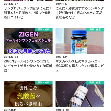
2018.12.27
2019.1.23
サンプロジェクトの伝承にんにく
にんにく卵黄おすすめランキング
卵黄を6ヶ月間飲んで感じた効果
｜7年間かけて選んだ本当に高品
を口コミレビ…
質なものだけ…
美容・健康
美容・健康
2018.12.20
2017.8.19
ZIGENオールインワンの口コミ
マヌカヘルス社のマヌカハニー
レビュー！効果や使い方も徹底解
MGO250を購入したので徹底レビ
説！
ュー
美容・健康
美容・健康
2017.11.19
2015.5.28