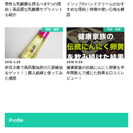
男性も乳酸菌を摂るべき5つの理
イソップのハンドクリームがおす
由｜高品質な乳酸菌サプリメント
すめな理由｜特徴や使い心地を解
も紹介
説
美容・健康
美容・健康
2015.4.28
2018.11.28
伊豆大島で高田製油所の三原椿油
健康家族の伝統にんにく卵黄を半
をゲット！｜購入経緯と使ってみ
年間飲んで感じた効果を口コミレ
た感想
ビュー！
Profile