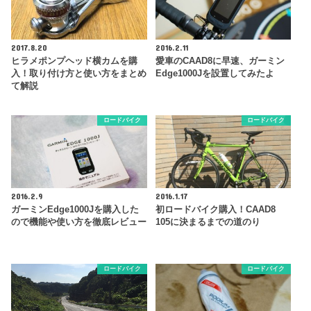
2017.8.20
2016.2.11
ヒラメポンプヘッド横カムを購
愛車のCAAD8に早速、ガーミン
入！取り付け方と使い方をまとめ
Edge1000Jを設置してみたよ
て解説
ロードバイク
ロードバイク
2016.2.9
2016.1.17
ガーミンEdge1000Jを購入した
初ロードバイク購入！CAAD8
ので機能や使い方を徹底レビュー
105に決まるまでの道のり
ロードバイク
ロードバイク