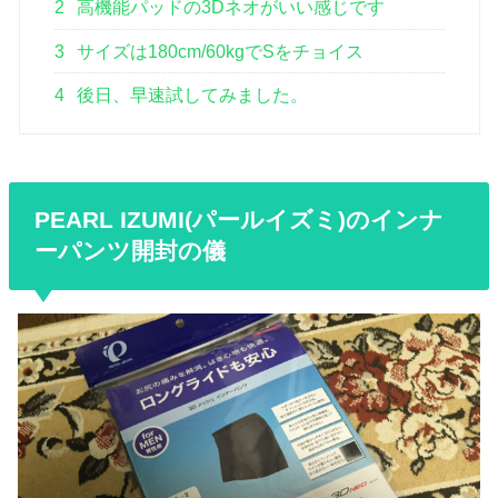
2
高機能パッドの3Dネオがいい感じです
3
サイズは180cm/60kgでSをチョイス
4
後日、早速試してみました。
PEARL IZUMI(パールイズミ)のインナ
ーパンツ開封の儀