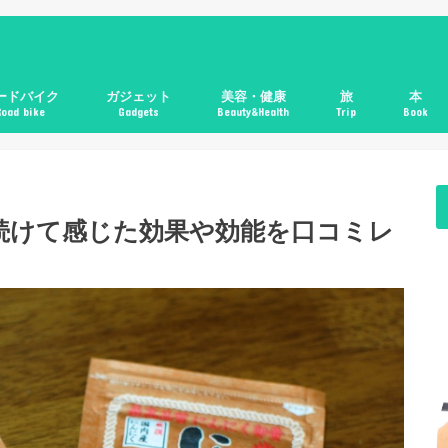
ードバイク
ガジェット
美容・健康
旅
本
Road bike
Gadgets
Beauty&Health
Trip
Book
続けて感じた効果や効能を口コミレ