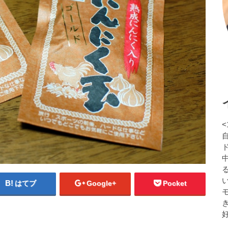
<
る
はてブ
Google+
Pocket