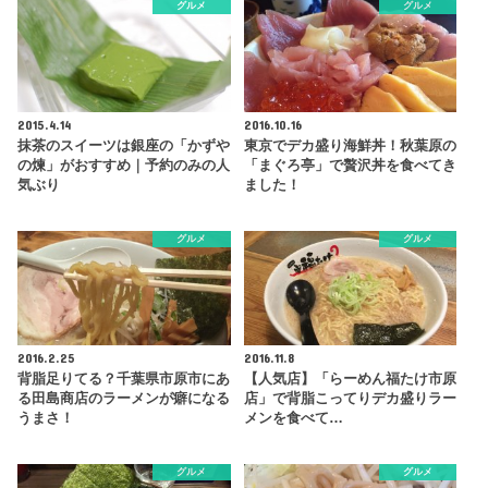
グルメ
グルメ
2015.4.14
2016.10.16
抹茶のスイーツは銀座の「かずや
東京でデカ盛り海鮮丼！秋葉原の
の煉」がおすすめ｜予約のみの人
「まぐろ亭」で贅沢丼を食べてき
気ぶり
ました！
グルメ
グルメ
2016.2.25
2016.11.8
背脂足りてる？千葉県市原市にあ
【人気店】「らーめん福たけ市原
る田島商店のラーメンが癖になる
店」で背脂こってりデカ盛りラー
うまさ！
メンを食べて…
グルメ
グルメ