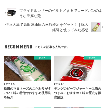
ブライドルレザーのベルト／まるでコードバンのよ
うな重厚な艶
伊豆大島で高田製油所の三原椿油をゲット！｜購入
経緯と使ってみた感想
RECOMMEND
こちらの記事も人気です。
グルメ
グルメ
2017.7.5
2015.6.1
松田のマヨネーズのこだわりがす
テングのビーフジャーキーは酒の
ごい！味の特徴やおすすめ使用法
つまみにおすすめ！味や歴史を徹
を紹介
底解説