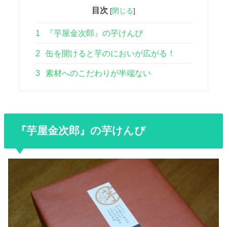
目次
[
閉じる
]
1
『芋屋金次郎』の芋けんぴ
2
缶を開けると芋のにおいが広がる！
3
素材へのこだわりが半端ない
『芋屋金次郎』の芋けんぴ