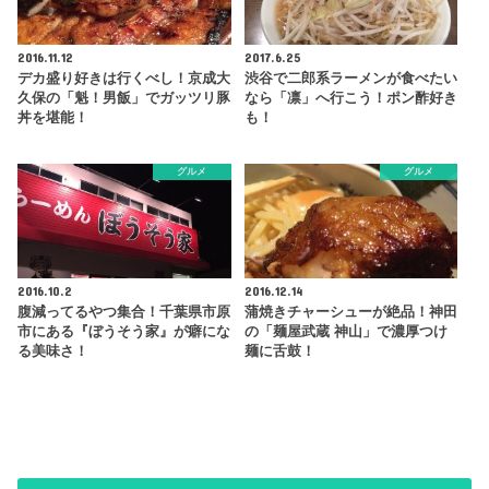
2016.11.12
2017.6.25
デカ盛り好きは行くべし！京成大
渋谷で二郎系ラーメンが食べたい
久保の「魁！男飯」でガッツリ豚
なら「凛」へ行こう！ポン酢好き
丼を堪能！
も！
グルメ
グルメ
2016.10.2
2016.12.14
腹減ってるやつ集合！千葉県市原
蒲焼きチャーシューが絶品！神田
市にある『ぼうそう家』が癖にな
の「麺屋武蔵 神山」で濃厚つけ
る美味さ！
麺に舌鼓！