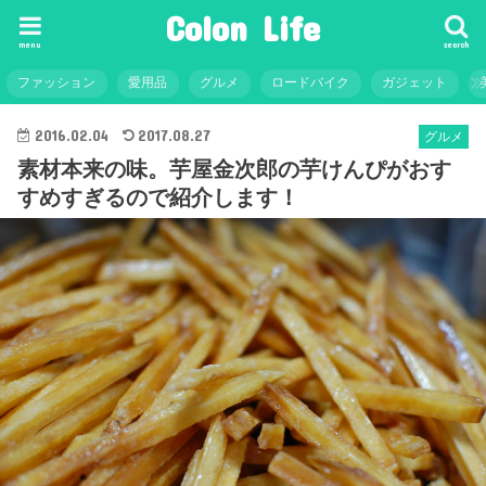
Colon Life
menu
search
ファッション
愛用品
グルメ
ロードバイク
ガジェット
2016.02.04
2017.08.27
グルメ
素材本来の味。芋屋金次郎の芋けんぴがおす
すめすぎるので紹介します！