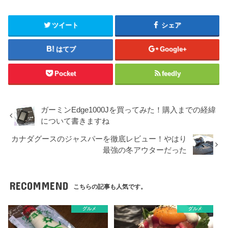
ツイート
シェア
はてブ
Google+
Pocket
feedly
ガーミンEdge1000Jを買ってみた！購入までの経緯
について書きますね
カナダグースのジャスパーを徹底レビュー！やはり
最強の冬アウターだった
RECOMMEND
こちらの記事も人気です。
グルメ
グルメ