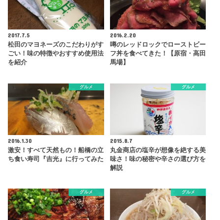
2017.7.5
2016.2.20
松田のマヨネーズのこだわりがす
噂のレッドロックでローストビー
ごい！味の特徴やおすすめ使用法
フ丼を食べてきた！【原宿・高田
を紹介
馬場】
グルメ
グルメ
2016.1.30
2015.8.7
激安！すべて天然もの！船橋の立
丸金商店の塩辛が想像を絶する美
ち食い寿司『吉光』に行ってみた
味さ！味の秘密や辛さの選び方を
解説
グルメ
グルメ