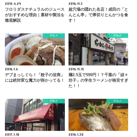
2015.4.29
2016.11.3
フロリダスナチュラルのジュース
超穴場の隠れた名店！成田の「と
がおすすめな理由｜素材や製法を
んとん亭」で厚切りとんかつを食
徹底解説
す！
グルメ
グルメ
2016.1.6
2016.11.15
デブまっしぐら！「餃子の並商」
麺2.5玉で590円！？千葉の「頑々
には絶対変な魔力が掛かってる！
坊子」の学生ラーメンが格安すぎ
た！！
グルメ
グルメ
2017.1.18
2016.1.30