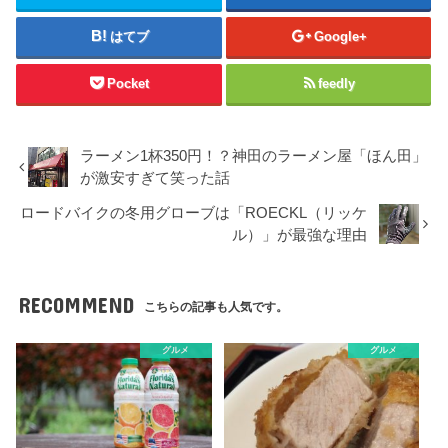
はてブ
Google+
Pocket
feedly
ラーメン1杯350円！？神田のラーメン屋「ほん田」
が激安すぎて笑った話
ロードバイクの冬用グローブは「ROECKL（リッケ
ル）」が最強な理由
RECOMMEND
こちらの記事も人気です。
グルメ
グルメ