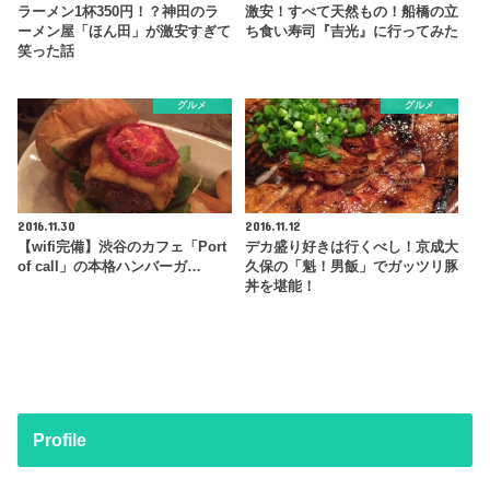
ラーメン1杯350円！？神田のラ
激安！すべて天然もの！船橋の立
ーメン屋「ほん田」が激安すぎて
ち食い寿司『吉光』に行ってみた
笑った話
グルメ
グルメ
2016.11.30
2016.11.12
【wifi完備】渋谷のカフェ「Port
デカ盛り好きは行くべし！京成大
of call」の本格ハンバーガ…
久保の「魁！男飯」でガッツリ豚
丼を堪能！
Profile