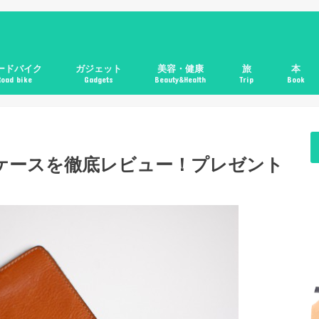
ードバイク
ガジェット
美容・健康
旅
本
Road bike
Gadgets
Beauty&Health
Trip
Book
ケースを徹底レビュー！プレゼント