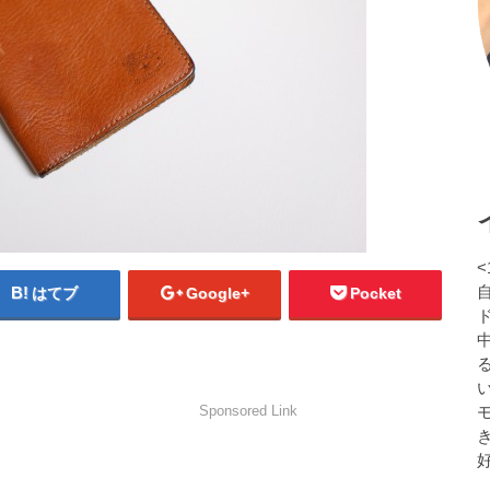
<
はてブ
Google+
Pocket
る
Sponsored Link